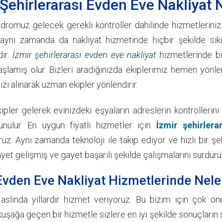
 Şehirlerarası Evden Eve Nakliyat N
romuz gelecek gerekli kontroller dahilinde hizmetlerinizin 
 aynı zamanda da nakliyat hizmetinde hiçbir şekilde sı
ır.
İzmir şehirlerarası evden eve nakliyat
hizmetlerinde biz
aşlamış olur. Bizleri aradığınızda ekiplerimiz hemen yönle
izi alınarak uzman ekipler yönlendirir.
ler gelerek evinizdeki eşyaların adreslerin kontrollerini s
nulur. En uygun fiyatlı hizmetler için
İzmir şehirlera
ruz. Aynı zamanda teknoloji ile takip ediyor ve hızlı bir ş
et gelişmiş ve gayet başarılı şekilde çalışmalarını sürdürü
Evden Eve Nakliyat Hizmetlerinde Nele
 aslında yıllardır hizmet veriyoruz. Bu bizim için çok ön
kuşağa geçen bir hizmetle sizlere en iyi şekilde sonuçların