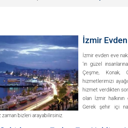
İzmir Evden
İzmir evden eve nakli
‘in güzel insanların
Çeşme, Konak, G
hizmetlerimizi ayağı
hizmet verdikten son
olan İzmir halkını
Gerek şehir içi na
z zaman bizleri arayabilirsiniz.