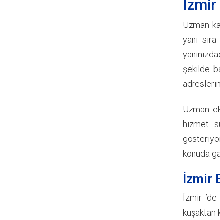
İzmir
Uzman kad
yanı sıra
yanınızdad
şekilde b
adreslerin
Uzman ekip
hizmet su
gösteriyo
konuda gay
İzmir 
İzmir ’de
kuşaktan 