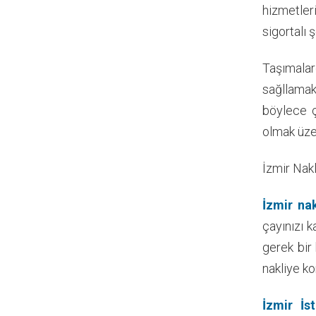
hizmetler
sigortalı 
Taşımalar
sağllamak
böylece ç
olmak üze
İzmir Nakl
İzmir nak
çayınızı 
gerek bir
nakliye ko
İzmir İst