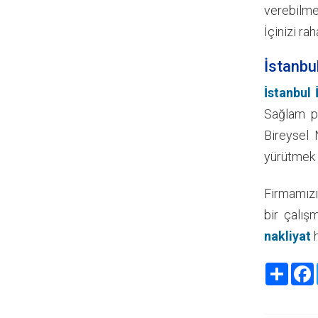
verebilmek
İçinizi ra
İstanbu
İstanbul
Sağlam pa
Bireysel 
yürütmek 
Firmamızı
bir çalış
nakliyat
h
Share