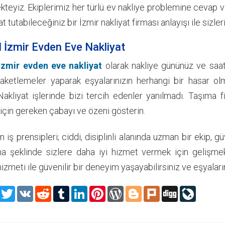
teyiz. Ekiplerimiz her türlü ev nakliye problemine cevap ver
hat tutabileceğiniz bir İzmir nakliyat firması anlayışı ile siz
l İzmir Evden Eve Nakliyat
 İzmir evden eve nakliyat
olarak nakliye gününüz ve saati
ketlemeler yaparak eşyalarınızın herhangi bir hasar ol
Nakliyat işlerinde bizi tercih edenler yanılmadı. Taşıma fi
için gereken çabayı ve özeni gösterin.
n iş prensipleri; ciddi, disiplinli alanında uzman bir ekip
ma şeklinde sizlere daha iyi hizmet vermek için gelişme
izmeti ile güvenilir bir deneyim yaşayabilirsiniz ve eşyala
Facebook
Twitter
VK
Reddit
Tumblr
LinkedIn
Pinterest
WordPress
Blogger
Plurk
Digg
LiveJour