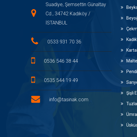
Suadiye, Şemsettin Günaltay
Beyko
Cd., 34742 Kadıköy /
Beyoğ
İSTANBUL
Çekme
Kadık
0533 931 70 36
Karta
0536 546 38 44
Malte
Pendi
0535 544 19 49
Sarıy
Şişli
info@tasinak.com
Tuzla
Ümran
Üsküd