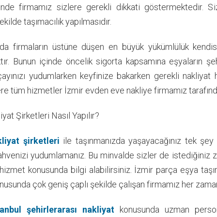
inde firmamız sizlere gerekli dikkati göstermektedir. S
şekilde taşımacılık yapılmasıdır.
da firmaların üstüne düşen en büyük yükümlülük kendisi
tır. Bunun içinde öncelik sigorta kapsamına eşyaların şehir
ayınızı yudumlarken keyfinize bakarken gerekli nakliyat h
re tüm hizmetler İzmir evden eve nakliye firmamız tarafınd
iyat Şirketleri Nasıl Yapılır?
liyat şirketleri
ile taşınmanızda yaşayacağınız tek şey b
kahvenizi yudumlamanız. Bu minvalde sizler de istediğiniz 
 hizmet konusunda bilgi alabilirsiniz. İzmir parça eşya taş
nusunda çok geniş çaplı şekilde çalışan firmamız her zaman 
anbul şehirlerarası nakliyat
konusunda uzman persone