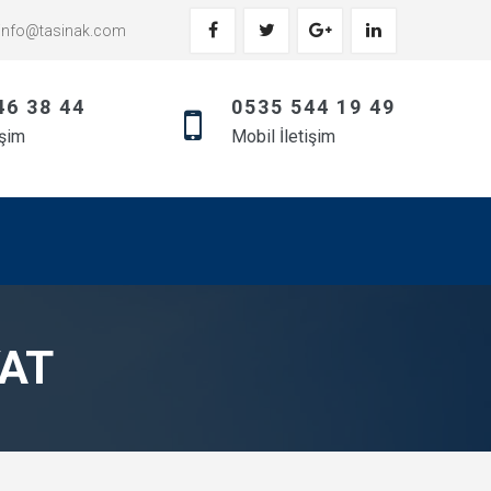
info@tasinak.com
46 38 44
0535 544 19 49
işim
Mobil İletişim
YAT