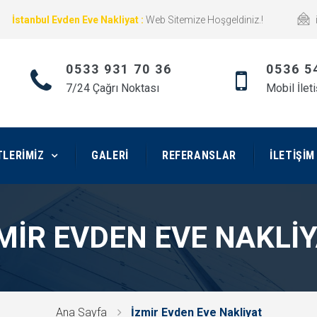
İstanbul Evden Eve Nakliyat :
Web Sitemize Hoşgeldiniz.!
0533 931 70 36
0536 5
7/24 Çağrı Noktası
Mobil İlet
TLERIMIZ
GALERI
REFERANSLAR
İLETIŞIM
MIR EVDEN EVE NAKLI
Ana Sayfa
İzmir Evden Eve Nakliyat