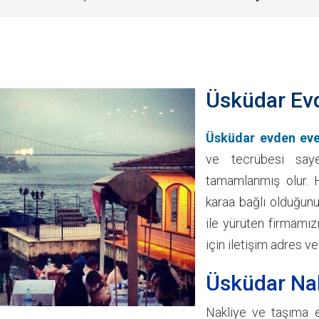
Üsküdar Evd
Üsküdar evden eve
ve tecrübesi saye
tamamlanmış olur. H
karaa bağlı olduğunu
ile yürüten firmamız
için iletişim adres ve
Üsküdar Nak
Nakliye ve taşıma ey