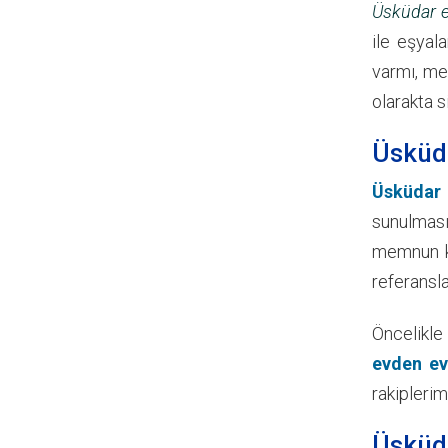
Üsküdar e
ile eşyal
varmı, me
olarakta s
Üsküda
Üsküdar 
sunulması
memnun ka
referansl
Öncelikle
evden ev
rakiplerim
Üsküda