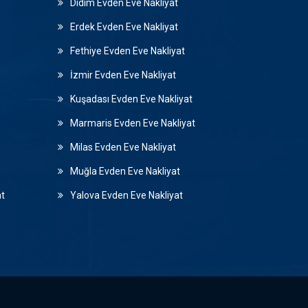
Didim Evden Eve Nakliyat
Erdek Evden Eve Nakliyat
Fethiye Evden Eve Nakliyat
İzmir Evden Eve Nakliyat
Kuşadası Evden Eve Nakliyat
Marmaris Evden Eve Nakliyat
Milas Evden Eve Nakliyat
Muğla Evden Eve Nakliyat
at
Yalova Evden Eve Nakliyat
eve nakliyat, Kağıthane evden eve nakliyat, Kartal evden eve nakliyat, Küçükçekmece evden eve nakliyat, Maltepe evden eve nakliyat, Pendik evden eve nakliyat, Sancaktepe evden eve nakliyat, Sarıyer evden eve nakliyat, Silivri evden eve nakliyat, Sultanbeyli evden eve nakliyat, Sultangazi evden eve nakliyat, Şile evden eve nakliyat, Şişli evden eve nakliyat, Tuzla evden eve nakliyat, Ümraniye evden eve nakliyat, Üsküdar evden eve nakliyat, Zeytinburnu evden eve nakliyat,