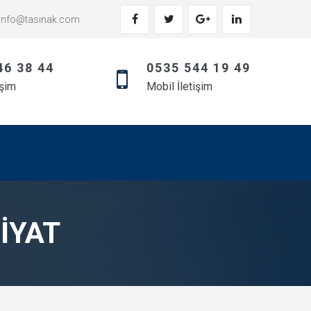
info@tasinak.com
46 38 44
0535 544 19 49
işim
Mobil İletişim
IYAT