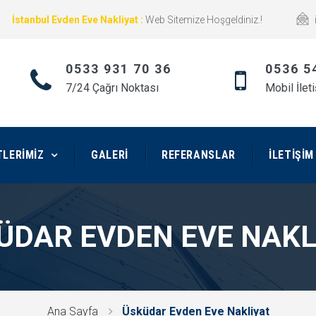
İstanbul Evden Eve Nakliyat :
Web Sitemize Hoşgeldiniz.!
0533 931 70 36
0536 5
7/24 Çağrı Noktası
Mobil İlet
TLERIMIZ
GALERI
REFERANSLAR
İLETIŞIM
ÜDAR EVDEN EVE NAKL
Ana Sayfa
Üsküdar Evden Eve Nakliyat