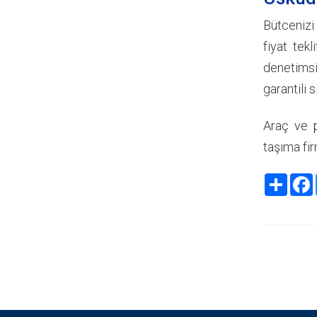
Bütcenizi
fiyat tek
denetimsi
garantili 
Araç ve p
taşıma fir
Share