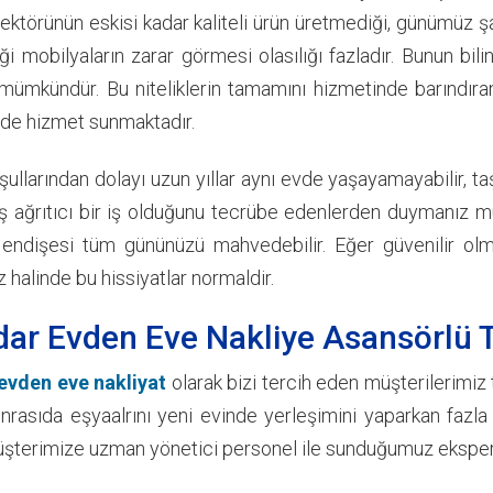
ektörünün eskisi kadar kaliteli ürün üretmediği, günümüz şa
iği mobilyaların zarar görmesi olasılığı fazladır. Bunun bi
e mümkündür. Bu niteliklerin tamamını hizmetinde barındır
tede hizmet sunmaktadır.
ullarından dolayı uzun yıllar aynı evde yaşayamayabilir, ta
ş ağrıtıcı bir iş olduğunu tecrübe edenlerden duymanız m
endişesi tüm gününüzü mahvedebilir. Eğer güvenilir olma
 halinde bu hissiyatlar normaldir.
ar Evden Eve Nakliye Asansörlü 
evden eve nakliyat
olarak bizi tercih eden müşterilerimi
nrasıda eşyaalrını yeni evinde yerleşimini yaparkan fazl
şterimize uzman yönetici personel ile sunduğumuz ekspert