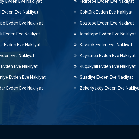
öy Evden Eve Nakliyat
Fikirtepe Evden Eve Nakliyat
l Evden Eve Nakliyat
Göktürk Evden Eve Nakliyat
pe Evden Eve Nakliyat
Göztepe Evden Eve Nakliyat
k Evden Eve Nakliyat
İdealtepe Evden Eve Nakliyat
er Evden Eve Nakliyat
Kavacık Evden Eve Nakliyat
 Evden Eve Nakliyat
Kaynarca Evden Eve Nakliyat
 Evden Eve Nakliyat
Küçükyalı Evden Eve Nakliyat
iye Evden Eve Nakliyat
Suadiye Evden Eve Nakliyat
ar Evden Eve Nakliyat
Zekeriyaköy Evden Eve Nakliy
eve nakliyat, Avcılar evden eve nakliyat, Bağcılar evden eve nakliyat, Bahçelievler evden eve nakliyat, Bakırköy evden eve nakliyat, Başakşehir evden eve nakliyat, Bayrampaşa evden eve nakliyat, Beşiktaş evden eve nakliyat, Beykoz evden eve nakliyat, Beylikdüzü evden eve nakliyat, Beyoğlu evden eve nakliyat, Büyükçekmece evden eve nakliyat, Çatalca evden eve nakliyat, Çekmeköy evden eve nakliyat, Esenler evden eve nakliyat, Esenyurt evden eve nakliyat, Eyüpsultan evden eve nakliyat, Fatih evden eve nakliyat, Gaziosmanpaşa evden eve nakliyat, Güngören evden eve nakliyat, Kadıköy evden 