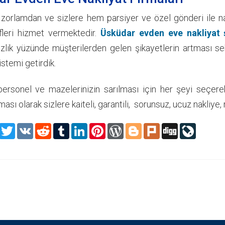
 zorlamdan ve sizlere hem parsiyer ve özel gönderi ile 
lifleri hizmet vermektedir.
Üsküdar evden eve nakliyat 
zlik yüzünde müşterilerden gelen şikayetlerin artması s
sistemi getirdik.
ersonel ve mazelerinizin sarılması için her şeyi seçere
ması olarak sizlere kaiteli, garantili, sorunsuz, ucuz nakliy
Facebook
Twitter
VK
Reddit
Tumblr
LinkedIn
Pinterest
WordPress
Blogger
Plurk
Digg
LiveJour