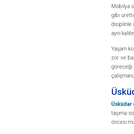
Mobilya s
gibi ürett
disiplinl
aynı kali
Yaşam koş
zor ve ba
göreceği 
çalışmanız
Üsküd
Üsküdar 
taşıma so
öncesi mü