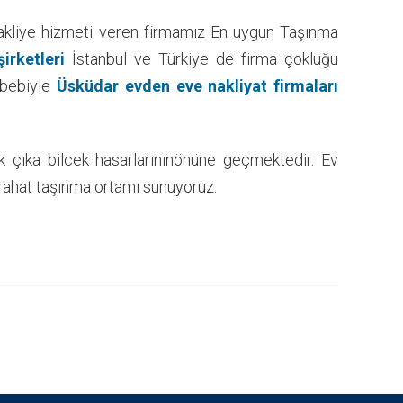
nakliye hizmeti veren firmamız En uygun Taşınma
şirketleri
İstanbul ve Türkiye de firma çokluğu
ebebiyle
Üsküdar evden eve nakliyat firmaları
k çıka bilcek hasarlarınınönüne geçmektedir. Ev
e, rahat taşınma ortamı sunuyoruz.
nal