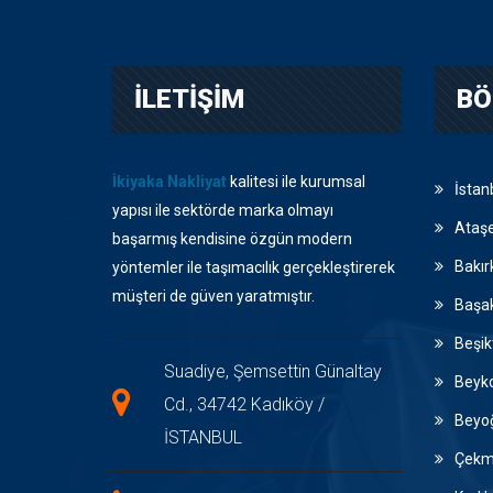
İLETİŞİM
BÖ
İkiyaka Nakliyat
kalitesi ile kurumsal
İstan
yapısı ile sektörde marka olmayı
Ataşe
başarmış kendisine özgün modern
Bakır
yöntemler ile taşımacılık gerçekleştirerek
müşteri de güven yaratmıştır.
Başak
Beşik
Suadiye, Şemsettin Günaltay
Beyko
Cd., 34742 Kadıköy /
Beyoğ
İSTANBUL
Çekme