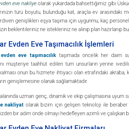
vden eve nakliye
olarak yukardada bahsettiğimiz gibi Üsküd
arınızın türü boyutu, bulunduğu kat, araçla ev arasındaki m
rdiven genişlikleri eşya taşıma için uygunmu, kaç personel 
izin beklentileriniz ne istekleriniz ne alınıp plan hazırlanıp b
r Evden Eve Taşımacılık İşlemleri
evden eve taşımacılık
taşımada öncelik her daim su
nı müşteriye taahhüt edilen tüm unsurların yerine ivedili
lması onun bu hizmete ihtiyacı olan etrafındaki akraba,
arın genişlemesine olanak sağlamaktadır.
 alanında uzman genç, dinamik ve ekip çalışmasına uyum sağ
e nakliyat
olarak bizim için gelişen teknoloji ile berabe
izden bir adım önde olmayı hedefleyen azimli ve çalışkan bi
r Evden Eve Nakliyat Firmaları